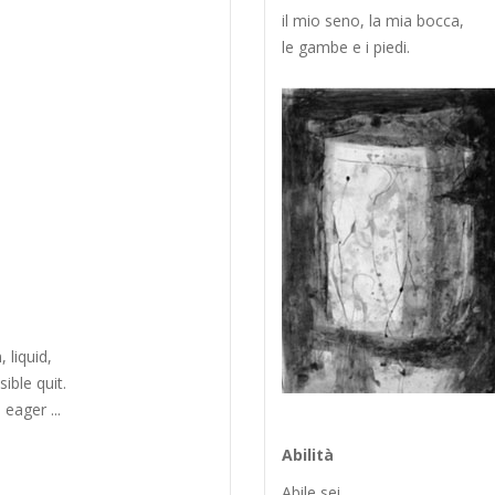
il mio seno, la mia bocca,
le gambe e i piedi.
 liquid,
ible quit.
eager ...
Abilità
Abile sei.